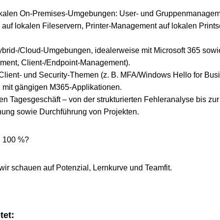
lokalen On-Premises-Umgebungen: User- und Gruppenmanageme
uf lokalen Fileservern, Printer-Management auf lokalen Prints
ybrid-/Cloud-Umgebungen, idealerweise mit Microsoft 365 sowie
ent, Client-/Endpoint-Management).
Client- und Security-Themen (z. B. MFA/Windows Hello for Busin
n mit gängigen M365-Applikationen.
rten Tagesgeschäft – von der strukturierten Fehleranalyse bis z
anung sowie Durchführung von Projekten.
zu 100 %?
wir schauen auf Potenzial, Lernkurve und Teamfit.
tet: