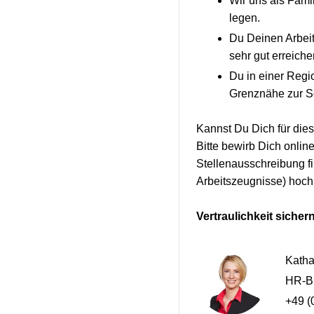
Wir uns als Fami
legen.
Du Deinen Arbei
sehr gut erreich
Du in einer Regi
Grenznähe zur Sc
Kannst Du Dich für die
Bitte bewirb Dich onlin
Stellenausschreibung fi
Arbeitszeugnisse) hoc
Vertraulichkeit sichern
Katha
HR-Bu
+49 (