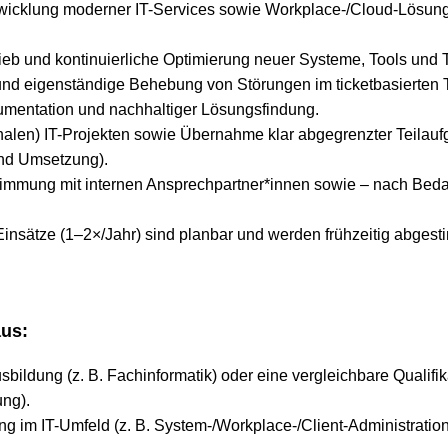
twicklung moderner IT-Services sowie Workplace-/Cloud-Lösung
rieb und kontinuierliche Optimierung neuer Systeme, Tools und 
e und eigenständige Behebung von Störungen im ticketbasierten
umentation und nachhaltiger Lösungsfindung.
tionalen) IT-Projekten sowie Übernahme klar abgegrenzter Teilau
und Umsetzung).
timmung mit internen Ansprechpartner*innen sowie – nach Bedar
-Einsätze (1–2×/Jahr) sind planbar und werden frühzeitig abgest
aus:
bildung (z. B. Fachinformatik) oder eine vergleichbare Qualifik
ung).
ng im IT-Umfeld (z. B. System-/Workplace-/Client-Administratio