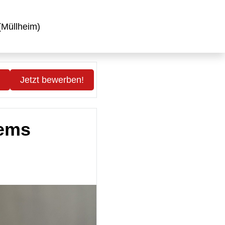
(Müllheim)
Jetzt bewerben!
tems