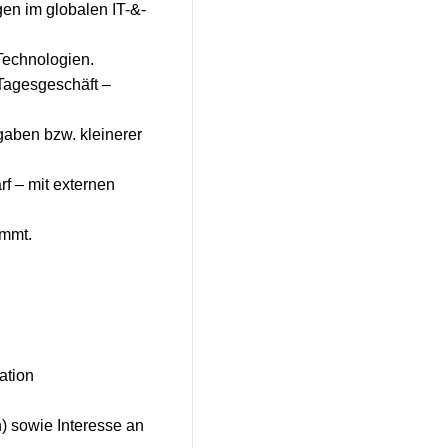
en im globalen IT-&-
Technologien.
 Tagesgeschäft –
fgaben bzw. kleinerer
f – mit externen
immt.
ation
n) sowie Interesse an