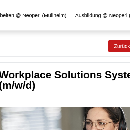
beiten @ Neoperl (Müllheim)
Ausbildung @ Neoperl 
Zurück
 Workplace Solutions Sys
(m/w/d)