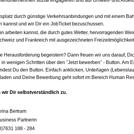
lienunternehmen sozial engagieren und auf Umwelt- und Arbei
tsplatz durch günstige Verkehrsanbindungen und mit einem Bah
en kannst und wir Dir ein JobTicket bezuschussen.
on arbeiten kannst, die durch gutes Wetter, hervorragenden Wei
hweiz und Frankreich mit ausgezeichneten Freizeitmöglichkeit
se Herausforderung begeistern? Dann freuen wir uns darauf, Di
e in wenigen Schritten über den "Jetzt bewerben" - Button. Am 
ndest Du den Button. Einfach anklicken, Unterlagen (Lebenslau
hladen und Deine Bewerbung geht sofort im Bereich Human Res
 wir Dir selbstverständlich zu.
rina Bertram
siness Partnerin
0)7631 188 - 284